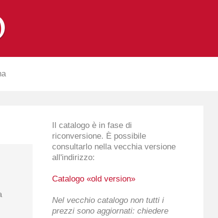
na
Il catalogo è in fase di
riconversione. È possibile
consultarlo nella vecchia versione
all'indirizzo:
Catalogo «old version»
a
Nel vecchio catalogo non tutti i
prezzi sono aggiornati: chiedere