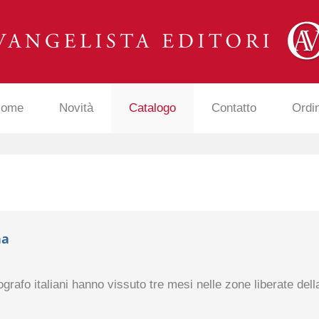
ome
Novità
Catalogo
Contatto
Ordi
na
ografo italiani hanno vissuto tre mesi nelle zone liberate dell